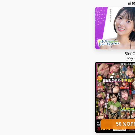
超お
50％
ダウ
50％O