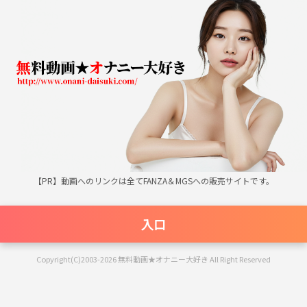
無料動画★オナニー大好き
【PR】動画へのリンクは全てFANZA＆MGSへの販売サイトです。
入口
Copyright(C)2003-2026 無料動画★オナニー大好き All Right Reserved