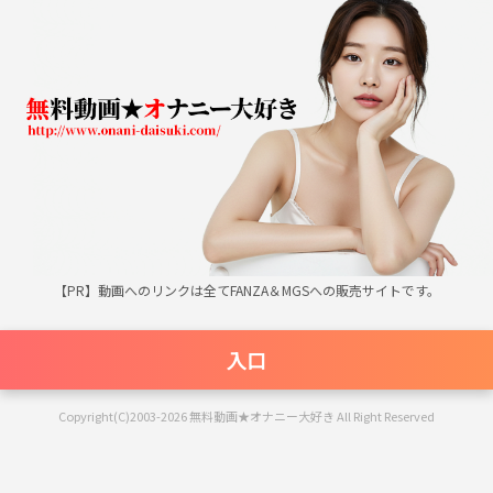
無料動画★オナニー大好き
【PR】動画へのリンクは全てFANZA＆MGSへの販売サイトです。
入口
Copyright(C)2003-2026 無料動画★オナニー大好き All Right Reserved