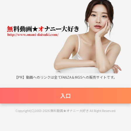
無料動画★オナニー大好き
【PR】動画へのリンクは全てFANZA＆MGSへの販売サイトです。
入口
Copyright(C)2003-2026 無料動画★オナニー大好き All Right Reserved