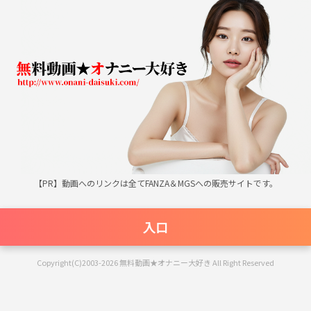
無料動画★オナニー大好き
【PR】動画へのリンクは全てFANZA＆MGSへの販売サイトです。
入口
Copyright(C)2003-2026 無料動画★オナニー大好き All Right Reserved