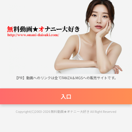
無料動画★オナニー大好き
【PR】動画へのリンクは全てFANZA＆MGSへの販売サイトです。
入口
Copyright(C)2003-2026 無料動画★オナニー大好き All Right Reserved