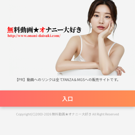
無料動画★オナニー大好き
【PR】動画へのリンクは全てFANZA＆MGSへの販売サイトです。
入口
Copyright(C)2003-2026 無料動画★オナニー大好き All Right Reserved