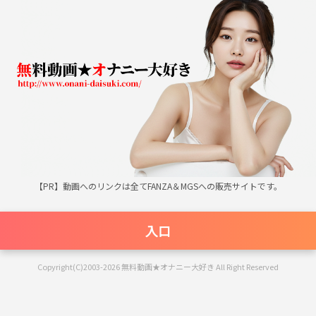
無料動画★オナニー大好き
【PR】動画へのリンクは全てFANZA＆MGSへの販売サイトです。
入口
Copyright(C)2003-2026 無料動画★オナニー大好き All Right Reserved