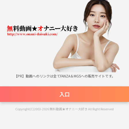
無料動画★オナニー大好き
【PR】動画へのリンクは全てFANZA＆MGSへの販売サイトです。
入口
Copyright(C)2003-2026 無料動画★オナニー大好き All Right Reserved